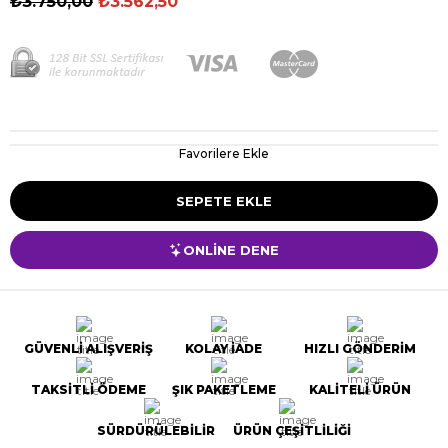
₺3.750,00
₺3.562,50
Favorilere Ekle
ONLİNE DENE
GÜVENLİ ALIŞVERİŞ
KOLAY İADE
HIZLI GÖNDERİM
TAKSİTLİ ÖDEME
ŞIK PAKETLEME
KALİTELİ ÜRÜN
SÜRDÜRÜLEBİLİR
ÜRÜN ÇEŞİTLİLİĞİ