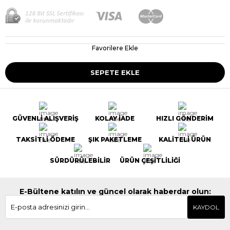
Favorilere Ekle
GÜVENLİ ALIŞVERİŞ
KOLAY İADE
HIZLI GÖNDERİM
TAKSİTLİ ÖDEME
ŞIK PAKETLEME
KALİTELİ ÜRÜN
SÜRDÜRÜLEBİLİR
ÜRÜN ÇEŞİTLİLİĞİ
E-Bültene katılın ve güncel olarak haberdar olun:
KAYDOL