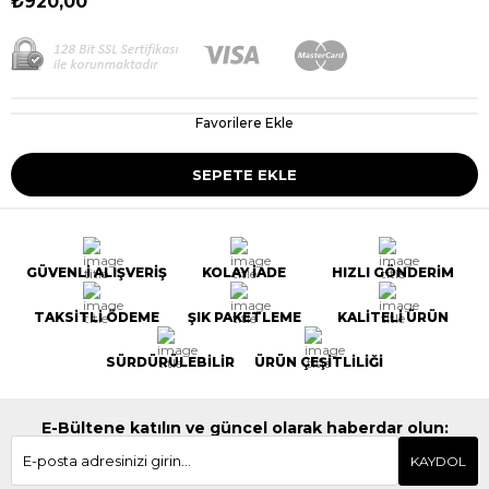
₺920,00
Favorilere Ekle
GÜVENLİ ALIŞVERİŞ
KOLAY İADE
HIZLI GÖNDERİM
TAKSİTLİ ÖDEME
ŞIK PAKETLEME
KALİTELİ ÜRÜN
SÜRDÜRÜLEBİLİR
ÜRÜN ÇEŞİTLİLİĞİ
E-Bültene katılın ve güncel olarak haberdar olun:
KAYDOL