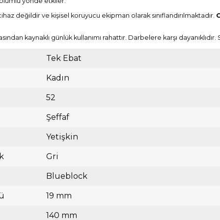
 olumlu yönde etkiler.
 cihaz değildir ve kişisel koruyucu ekipman olarak sınıflandırılmaktadır.
O
asından kaynaklı günlük kullanımı rahattır. Darbelere karşı dayanıklıdır
Tek Ebat
Kadın
52
Şeffaf
Yetişkin
k
Gri
Blueblock
ü
19 mm
140 mm