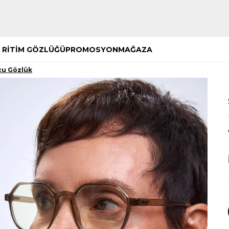
Hemen Keşfet
Hemen Keşfet
 RİTİM GÖZLÜĞÜ
PROMOSYON
MAĞAZA
cu Gözlük