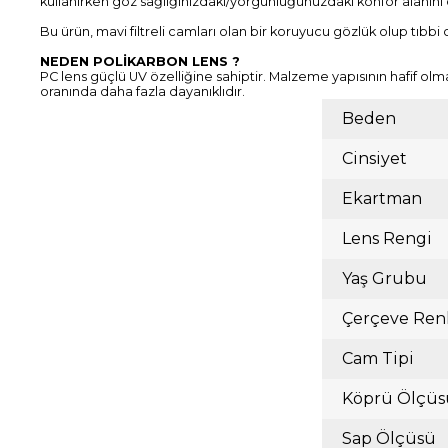
kullanırken göz sağlığınızdaki/yorgunluğunuzdaki konfor alanını
Bu ürün, mavi filtreli camları olan bir koruyucu gözlük olup tıbbi
NEDEN POLİKARBON LENS ?
PC lens güçlü UV özelliğine sahiptir. Malzeme yapısının hafif olm
oranında daha fazla dayanıklıdır.
Beden
Cinsiyet
Ekartman
Lens Rengi
Yaş Grubu
Çerçeve Ren
Cam Tipi
Köprü Ölçüs
Sap Ölçüsü