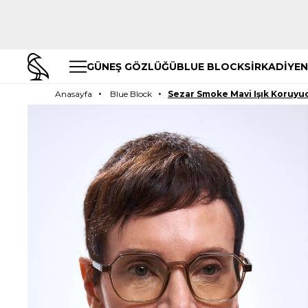
GÜNEŞ GÖZLÜĞÜ
BLUE BLOCK
SİRKADİYEN
Anasayfa
Blue Block
Sezar Smoke Mavi Işık Koruyu