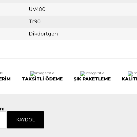
UV400
Tr90
Dikdörtgen
ERİM
TAKSİTLİ ÖDEME
ŞIK PAKETLEME
KALİT
n:
KAYDOL