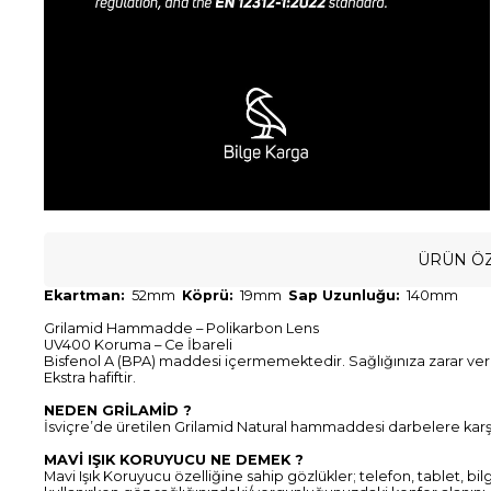
ÜRÜN ÖZ
Ekartman
:
52mm
Köprü
:
19mm
Sap Uzunluğu:
140mm
Grilamid Hammadde – Polikarbon Lens
UV400 Koruma – Ce İbareli
Bisfenol A (BPA) maddesi içermemektedir. Sağlığınıza zarar ve
Ekstra hafiftir.
NEDEN GRİLAMİD ?
İsviçre’de üretilen Grilamid Natural hammaddesi darbelere karşı d
MAVİ IŞIK KORUYUCU NE DEMEK ?
Mavi Işık Koruyucu özelliğine sahip gözlükler; telefon, tablet, bil