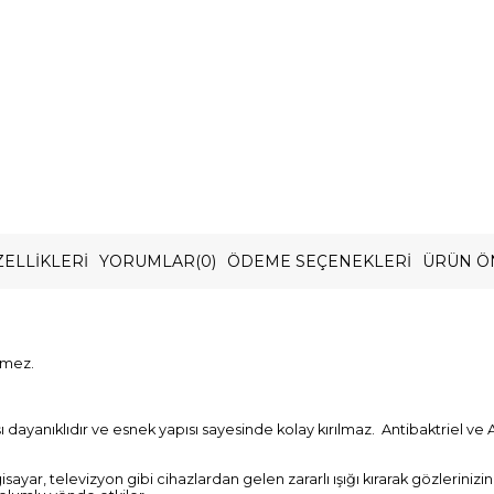
ELLIKLERI
YORUMLAR
(0)
ÖDEME SEÇENEKLERI
ÜRÜN Ö
rmez.
ayanıklıdır ve esnek yapısı sayesinde kolay kırılmaz. Antibaktriel ve A
gisayar, televizyon gibi cihazlardan gelen zararlı ışığı kırarak gözlerini