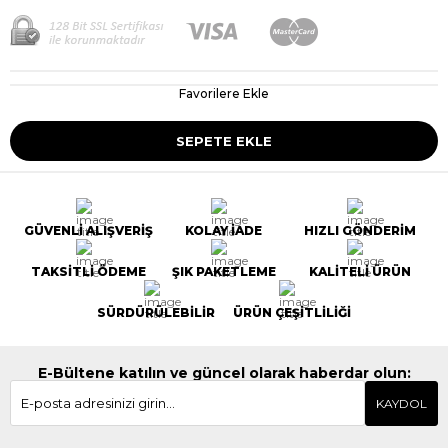
Favorilere Ekle
GÜVENLİ ALIŞVERİŞ
KOLAY İADE
HIZLI GÖNDERİM
TAKSİTLİ ÖDEME
ŞIK PAKETLEME
KALİTELİ ÜRÜN
SÜRDÜRÜLEBİLİR
ÜRÜN ÇEŞİTLİLİĞİ
E-Bültene katılın ve güncel olarak haberdar olun:
KAYDOL