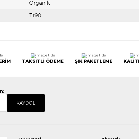
Organik
Tr90
ERİM
TAKSİTLİ ÖDEME
ŞIK PAKETLEME
KALİT
n:
KAYDOL