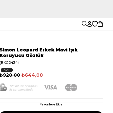
Simon Leopard Erkek Mavi Işık
Koruyucu Gözlük
(BKG2434)
30
₺920,00
₺644,00
Favorilere Ekle