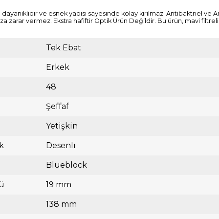
yanıklıdır ve esnek yapısı sayesinde kolay kırılmaz. Antibaktriel ve An
arar vermez. Ekstra hafiftir Optik Ürün Değildir. Bu ürün, mavi filtreli
Tek Ebat
Erkek
48
Şeffaf
Yetişkin
k
Desenli
Blueblock
ü
19 mm
138 mm