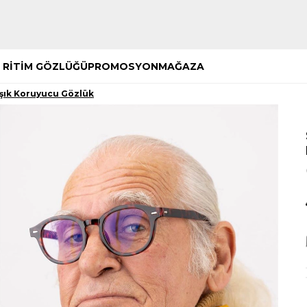
Hemen Keşfet
Hemen Keşfet
 RİTİM GÖZLÜĞÜ
PROMOSYON
MAĞAZA
Işık Koruyucu Gözlük