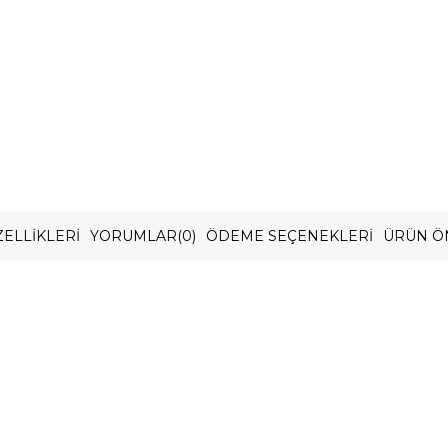
ELLIKLERI
YORUMLAR
(0)
ÖDEME SEÇENEKLERI
ÜRÜN Ö