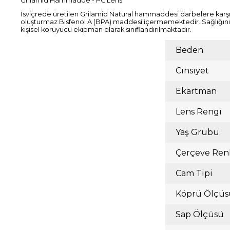
Grilamid Hammadde - PC Lens
İsviçrede üretilen Grilamid Natural hammaddesi darbelere karşı da
oluşturmaz Bisfenol A (BPA) maddesi içermemektedir. Sağlığınıza z
kişisel koruyucu ekipman olarak sınıflandırılmaktadır.
Beden
Cinsiyet
Ekartman
Lens Rengi
Yaş Grubu
Çerçeve Ren
Cam Tipi
Köprü Ölçüs
Sap Ölçüsü