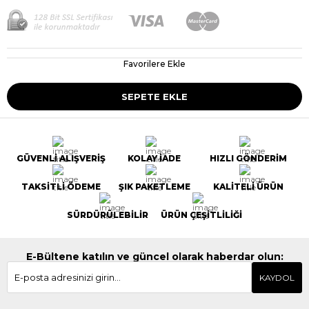
Favorilere Ekle
GÜVENLİ ALIŞVERİŞ
KOLAY İADE
HIZLI GÖNDERİM
TAKSİTLİ ÖDEME
ŞIK PAKETLEME
KALİTELİ ÜRÜN
SÜRDÜRÜLEBİLİR
ÜRÜN ÇEŞİTLİLİĞİ
E-Bültene katılın ve güncel olarak haberdar olun:
KAYDOL