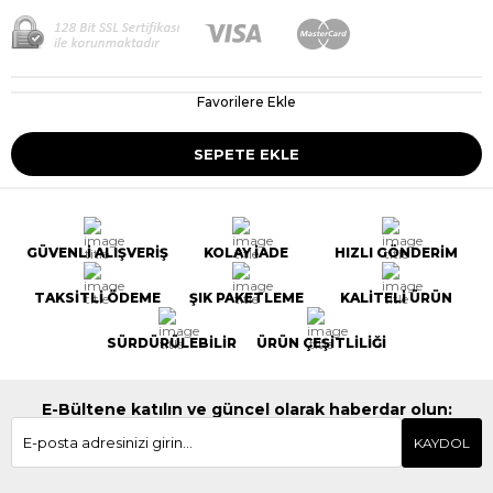
Favorilere Ekle
GÜVENLİ ALIŞVERİŞ
KOLAY İADE
HIZLI GÖNDERİM
TAKSİTLİ ÖDEME
ŞIK PAKETLEME
KALİTELİ ÜRÜN
SÜRDÜRÜLEBİLİR
ÜRÜN ÇEŞİTLİLİĞİ
E-Bültene katılın ve güncel olarak haberdar olun:
KAYDOL