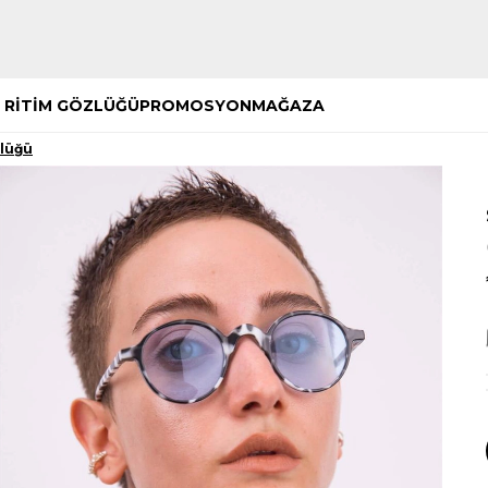
Hemen Keşfet
Hemen Keşfet
 RİTİM GÖZLÜĞÜ
PROMOSYON
MAĞAZA
zlüğü