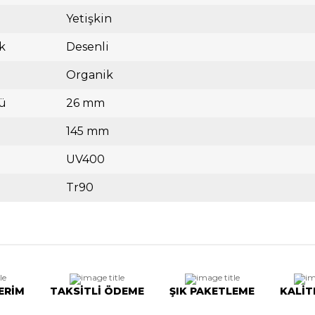
Yetişkin
k
Desenli
Organik
ü
26 mm
145 mm
UV400
Tr90
ERİM
TAKSİTLİ ÖDEME
ŞIK PAKETLEME
KALİT