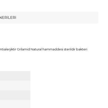
NERILERI
tialerjiktir Grilamid Natural hammaddesi sterildir bakteri