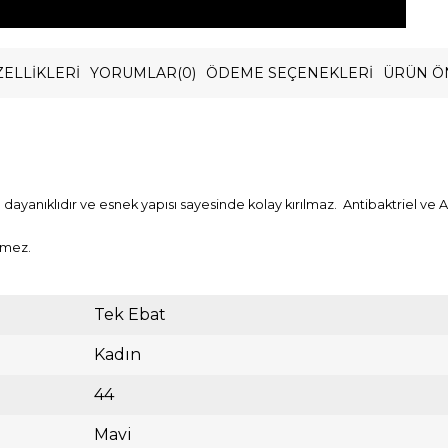
ELLIKLERI
YORUMLAR
(0)
ÖDEME SEÇENEKLERI
ÜRÜN Ö
ayanıklıdır ve esnek yapısı sayesinde kolay kırılmaz. Antibaktriel ve An
rmez.
Tek Ebat
Kadın
44
Mavi