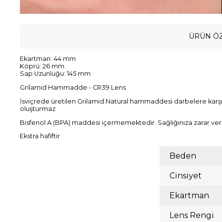
ÜRÜN ÖZ
Ekartman: 44 mm
Köprü: 26 mm
Sap Uzunluğu: 145 mm
Grilamid Hammadde - CR39 Lens
İsviçrede üretilen Grilamid Natural hammaddesi darbelere karşı d
oluşturmaz
Bisfenol A (BPA) maddesi içermemektedir. Sağlığınıza zarar ve
Ekstra hafiftir
Beden
Cinsiyet
Ekartman
Lens Rengi