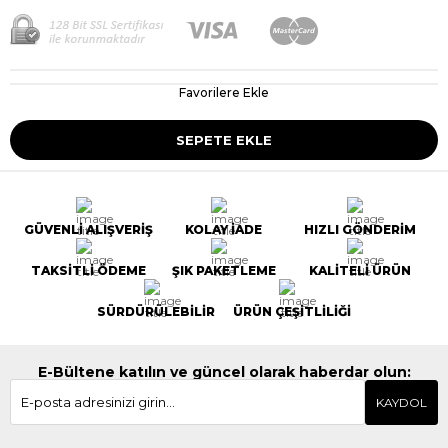
Favorilere Ekle
GÜVENLİ ALIŞVERİŞ
KOLAY İADE
HIZLI GÖNDERİM
TAKSİTLİ ÖDEME
ŞIK PAKETLEME
KALİTELİ ÜRÜN
SÜRDÜRÜLEBİLİR
ÜRÜN ÇEŞİTLİLİĞİ
E-Bültene katılın ve güncel olarak haberdar olun:
KAYDOL