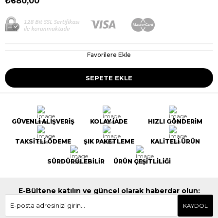
₺680,00
Favorilere Ekle
GÜVENLİ ALIŞVERİŞ
KOLAY İADE
HIZLI GÖNDERİM
TAKSİTLİ ÖDEME
ŞIK PAKETLEME
KALİTELİ ÜRÜN
SÜRDÜRÜLEBİLİR
ÜRÜN ÇEŞİTLİLİĞİ
E-Bültene katılın ve güncel olarak haberdar olun:
KAYDOL