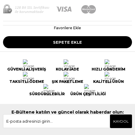
Favorilere Ekle
GÜVENLİ ALIŞVERİŞ
KOLAY İADE
HIZLI GÖNDERİM
TAKSİTLİ ÖDEME
ŞIK PAKETLEME
KALİTELİ ÜRÜN
SÜRDÜRÜLEBİLİR
ÜRÜN ÇEŞİTLİLİĞİ
E-Bültene katılın ve güncel olarak haberdar olun:
KAYDOL