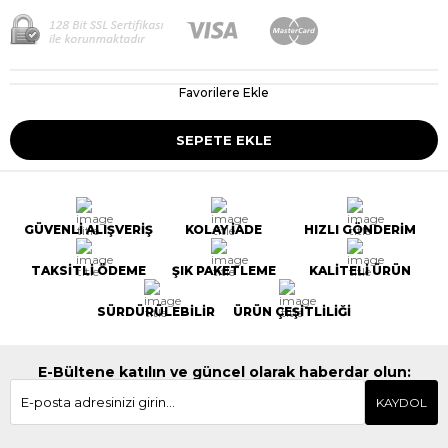
Favorilere Ekle
GÜVENLİ ALIŞVERİŞ
KOLAY İADE
HIZLI GÖNDERİM
TAKSİTLİ ÖDEME
ŞIK PAKETLEME
KALİTELİ ÜRÜN
SÜRDÜRÜLEBİLİR
ÜRÜN ÇEŞİTLİLİĞİ
E-Bültene katılın ve güncel olarak haberdar olun:
KAYDOL