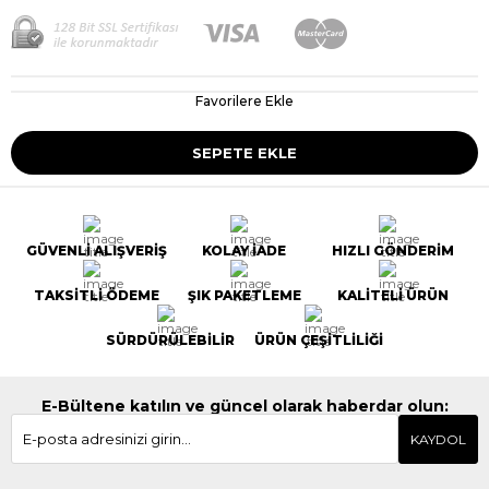
Favorilere Ekle
GÜVENLİ ALIŞVERİŞ
KOLAY İADE
HIZLI GÖNDERİM
TAKSİTLİ ÖDEME
ŞIK PAKETLEME
KALİTELİ ÜRÜN
SÜRDÜRÜLEBİLİR
ÜRÜN ÇEŞİTLİLİĞİ
E-Bültene katılın ve güncel olarak haberdar olun:
KAYDOL