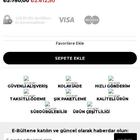
₺2.750,00
₺2.612,50
Favorilere Ekle
GÜVENLİ ALIŞVERİŞ
KOLAY İADE
HIZLI GÖNDERİM
TAKSİTLİ ÖDEME
ŞIK PAKETLEME
KALİTELİ ÜRÜN
SÜRDÜRÜLEBİLİR
ÜRÜN ÇEŞİTLİLİĞİ
E-Bültene katılın ve güncel olarak haberdar olun: