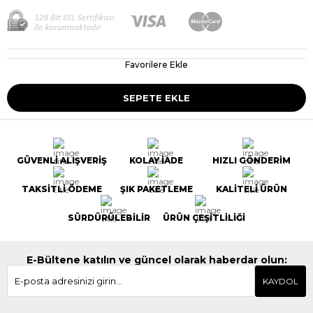
Favorilere Ekle
GÜVENLİ ALIŞVERİŞ
KOLAY İADE
HIZLI GÖNDERİM
TAKSİTLİ ÖDEME
ŞIK PAKETLEME
KALİTELİ ÜRÜN
SÜRDÜRÜLEBİLİR
ÜRÜN ÇEŞİTLİLİĞİ
E-Bültene katılın ve güncel olarak haberdar olun:
KAYDOL