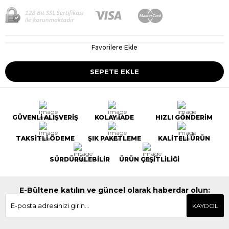
Favorilere Ekle
GÜVENLİ ALIŞVERİŞ
KOLAY İADE
HIZLI GÖNDERİM
TAKSİTLİ ÖDEME
ŞIK PAKETLEME
KALİTELİ ÜRÜN
SÜRDÜRÜLEBİLİR
ÜRÜN ÇEŞİTLİLİĞİ
E-Bültene katılın ve güncel olarak haberdar olun:
KAYDOL