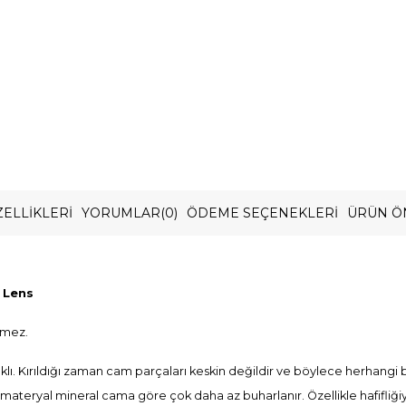
ELLIKLERI
YORUMLAR
(0)
ÖDEME SEÇENEKLERI
ÜRÜN Ö
e Lens
rmez.
lı. Kırıldığı zaman cam parçaları keskin değildir ve böylece herhangi
n bu materyal mineral cama göre çok daha az buharlanır. Özellikle hafifliği