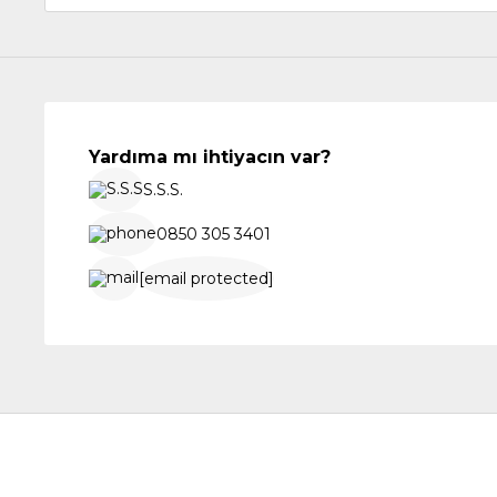
Yardıma mı ihtiyacın var?
S.S.S.
0850 305 3401
[email protected]