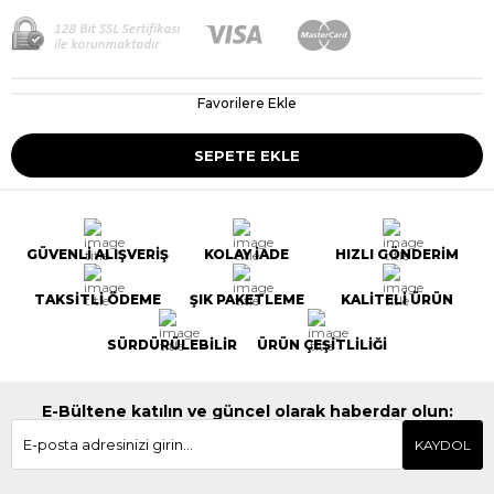
Favorilere Ekle
GÜVENLİ ALIŞVERİŞ
KOLAY İADE
HIZLI GÖNDERİM
TAKSİTLİ ÖDEME
ŞIK PAKETLEME
KALİTELİ ÜRÜN
SÜRDÜRÜLEBİLİR
ÜRÜN ÇEŞİTLİLİĞİ
E-Bültene katılın ve güncel olarak haberdar olun:
KAYDOL