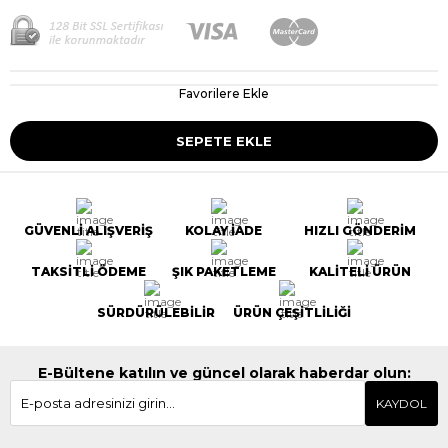
Favorilere Ekle
GÜVENLİ ALIŞVERİŞ
KOLAY İADE
HIZLI GÖNDERİM
TAKSİTLİ ÖDEME
ŞIK PAKETLEME
KALİTELİ ÜRÜN
SÜRDÜRÜLEBİLİR
ÜRÜN ÇEŞİTLİLİĞİ
E-Bültene katılın ve güncel olarak haberdar olun:
KAYDOL