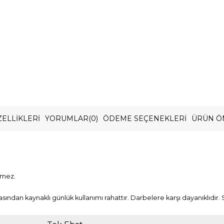
ELLIKLERI
YORUMLAR
(0)
ÖDEME SEÇENEKLERI
ÜRÜN Ö
rmez.
asından kaynaklı günlük kullanımı rahattır. Darbelere karşı dayanıklıdır