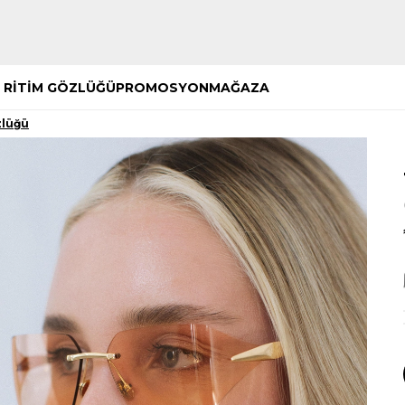
Hemen Keşfet
Hemen Keşfet
 RİTİM GÖZLÜĞÜ
PROMOSYON
MAĞAZA
zlüğü