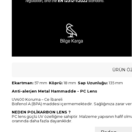
ÜRÜN ÖZ
Ekartman:
57 mm
Köprü:
18 mm
Sap Uzunluğu:
135 mm
Anti-alerjen Metal Hammadde - PC Lens
UV400 Koruma – Ce İbareli
Bisfenol A (BPA) maddesi içermemektedir. Sağlığınıza zarar ve
NEDEN POLİKARBON LENS ?
PC lens güçlü UV özelliğine sahiptir. Malzeme yapısının hafif olm
oranında daha fazla dayanıklıdır.