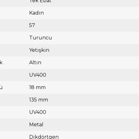
Tek Ebat
Kadın
57
Turuncu
Yetişkin
k
Altın
UV400
ü
18 mm
135 mm
UV400
Metal
Dikdörtgen