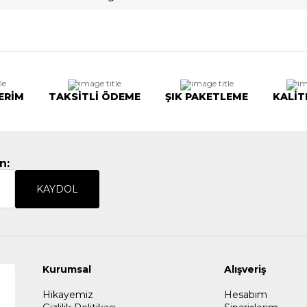
ERİM
TAKSİTLİ ÖDEME
ŞIK PAKETLEME
KALİT
n:
KAYDOL
Kurumsal
Alışveriş
Hikayemiz
Hesabım