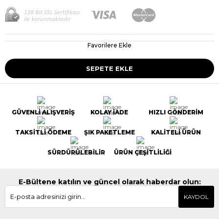
Favorilere Ekle
GÜVENLİ ALIŞVERİŞ
KOLAY İADE
HIZLI GÖNDERİM
TAKSİTLİ ÖDEME
ŞIK PAKETLEME
KALİTELİ ÜRÜN
SÜRDÜRÜLEBİLİR
ÜRÜN ÇEŞİTLİLİĞİ
E-Bültene katılın ve güncel olarak haberdar olun:
KAYDOL