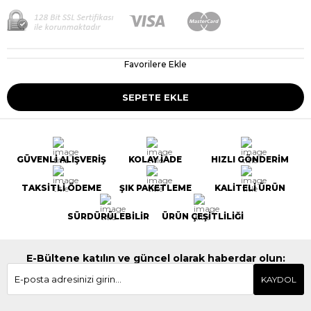
Favorilere Ekle
GÜVENLİ ALIŞVERİŞ
KOLAY İADE
HIZLI GÖNDERİM
TAKSİTLİ ÖDEME
ŞIK PAKETLEME
KALİTELİ ÜRÜN
SÜRDÜRÜLEBİLİR
ÜRÜN ÇEŞİTLİLİĞİ
E-Bültene katılın ve güncel olarak haberdar olun:
KAYDOL