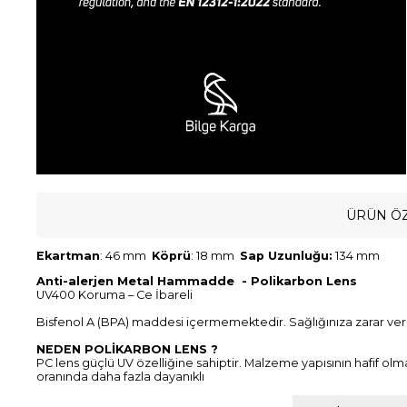
ÜRÜN ÖZ
Ekartman
: 46 mm
Köprü
: 18 mm
Sap Uzunluğu:
134 mm
Anti-alerjen Metal Hammadde - Polikarbon Lens
UV400 Koruma – Ce İbareli
Bisfenol A (BPA) maddesi içermemektedir. Sağlığınıza zarar ve
NEDEN POLİKARBON LENS ?
PC lens güçlü UV özelliğine sahiptir. Malzeme yapısının hafif olm
oranında daha fazla dayanıklı