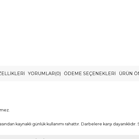
ELLIKLERI
YORUMLAR
(0)
ÖDEME SEÇENEKLERI
ÜRÜN Ö
rmez.
asından kaynaklı günlük kullanımı rahattır. Darbelere karşı dayanıklıdır