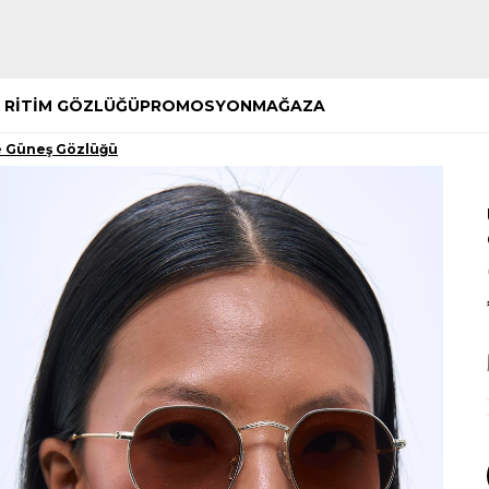
Hemen Keşfet
Hemen Keşfet
 RİTİM GÖZLÜĞÜ
PROMOSYON
MAĞAZA
e Güneş Gözlüğü