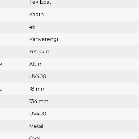
Tek Ebat
Kadın
46
Kahverengi
Yetişkin
k
Altın
UV400
ü
18 mm
134 mm
UV400
Metal
Oval