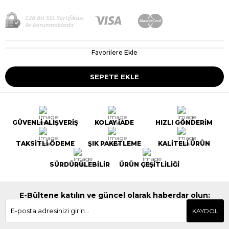
Favorilere Ekle
GÜVENLİ ALIŞVERİŞ
KOLAY İADE
HIZLI GÖNDERİM
TAKSİTLİ ÖDEME
ŞIK PAKETLEME
KALİTELİ ÜRÜN
SÜRDÜRÜLEBİLİR
ÜRÜN ÇEŞİTLİLİĞİ
E-Bültene katılın ve güncel olarak haberdar olun:
KAYDOL