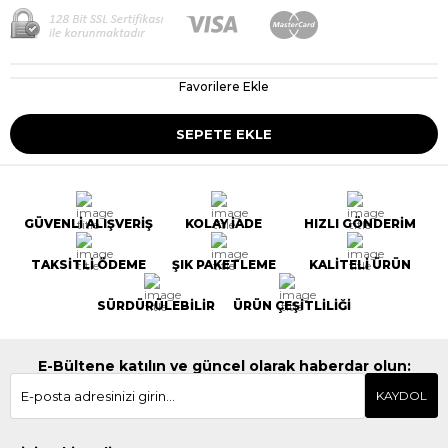
Favorilere Ekle
GÜVENLİ ALIŞVERİŞ
KOLAY İADE
HIZLI GÖNDERİM
TAKSİTLİ ÖDEME
ŞIK PAKETLEME
KALİTELİ ÜRÜN
SÜRDÜRÜLEBİLİR
ÜRÜN ÇEŞİTLİLİĞİ
E-Bültene katılın ve güncel olarak haberdar olun:
KAYDOL