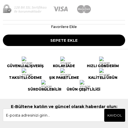
Favorilere Ekle
GÜVENLİ ALIŞVERİŞ
KOLAY İADE
HIZLI GÖNDERİM
TAKSİTLİ ÖDEME
ŞIK PAKETLEME
KALİTELİ ÜRÜN
SÜRDÜRÜLEBİLİR
ÜRÜN ÇEŞİTLİLİĞİ
E-Bültene katılın ve güncel olarak haberdar olun:
KAYDOL