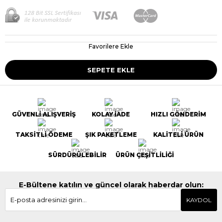
Favorilere Ekle
GÜVENLİ ALIŞVERİŞ
KOLAY İADE
HIZLI GÖNDERİM
TAKSİTLİ ÖDEME
ŞIK PAKETLEME
KALİTELİ ÜRÜN
SÜRDÜRÜLEBİLİR
ÜRÜN ÇEŞİTLİLİĞİ
E-Bültene katılın ve güncel olarak haberdar olun:
KAYDOL