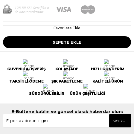
Favorilere Ekle
GÜVENLİ ALIŞVERİŞ
KOLAY İADE
HIZLI GÖNDERİM
TAKSİTLİ ÖDEME
ŞIK PAKETLEME
KALİTELİ ÜRÜN
SÜRDÜRÜLEBİLİR
ÜRÜN ÇEŞİTLİLİĞİ
E-Bültene katılın ve güncel olarak haberdar olun:
KAYDOL