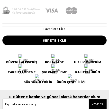
Favorilere Ekle
GÜVENLİ ALIŞVERİŞ
KOLAY İADE
HIZLI GÖNDERİM
TAKSİTLİ ÖDEME
ŞIK PAKETLEME
KALİTELİ ÜRÜN
SÜRDÜRÜLEBİLİR
ÜRÜN ÇEŞİTLİLİĞİ
E-Bültene katılın ve güncel olarak haberdar olun:
KAYDOL