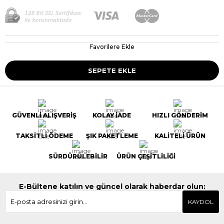
Favorilere Ekle
GÜVENLİ ALIŞVERİŞ
KOLAY İADE
HIZLI GÖNDERİM
TAKSİTLİ ÖDEME
ŞIK PAKETLEME
KALİTELİ ÜRÜN
SÜRDÜRÜLEBİLİR
ÜRÜN ÇEŞİTLİLİĞİ
E-Bültene katılın ve güncel olarak haberdar olun:
KAYDOL