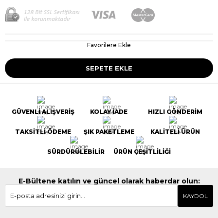
Favorilere Ekle
GÜVENLİ ALIŞVERİŞ
KOLAY İADE
HIZLI GÖNDERİM
TAKSİTLİ ÖDEME
ŞIK PAKETLEME
KALİTELİ ÜRÜN
SÜRDÜRÜLEBİLİR
ÜRÜN ÇEŞİTLİLİĞİ
E-Bültene katılın ve güncel olarak haberdar olun:
KAYDOL