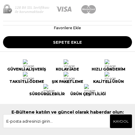
Favorilere Ekle
GÜVENLİ ALIŞVERİŞ
KOLAY İADE
HIZLI GÖNDERİM
TAKSİTLİ ÖDEME
ŞIK PAKETLEME
KALİTELİ ÜRÜN
SÜRDÜRÜLEBİLİR
ÜRÜN ÇEŞİTLİLİĞİ
E-Bültene katılın ve güncel olarak haberdar olun:
KAYDOL