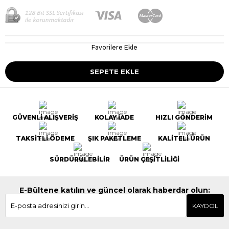
Favorilere Ekle
GÜVENLİ ALIŞVERİŞ
KOLAY İADE
HIZLI GÖNDERİM
TAKSİTLİ ÖDEME
ŞIK PAKETLEME
KALİTELİ ÜRÜN
SÜRDÜRÜLEBİLİR
ÜRÜN ÇEŞİTLİLİĞİ
E-Bültene katılın ve güncel olarak haberdar olun:
KAYDOL