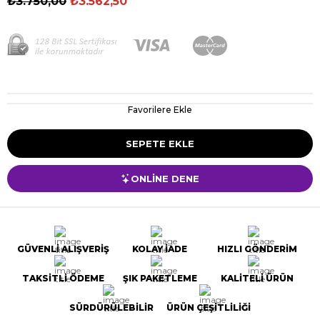
₺3.750,00
₺3.562,50
Favorilere Ekle
ONLİNE DENE
GÜVENLİ ALIŞVERİŞ
KOLAY İADE
HIZLI GÖNDERİM
TAKSİTLİ ÖDEME
ŞIK PAKETLEME
KALİTELİ ÜRÜN
SÜRDÜRÜLEBİLİR
ÜRÜN ÇEŞİTLİLİĞİ