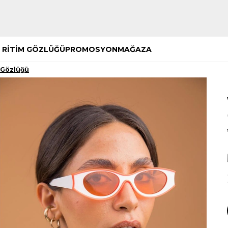
Hemen Keşfet
Hemen Keşfet
 RİTİM GÖZLÜĞÜ
PROMOSYON
MAĞAZA
 Gözlüğü