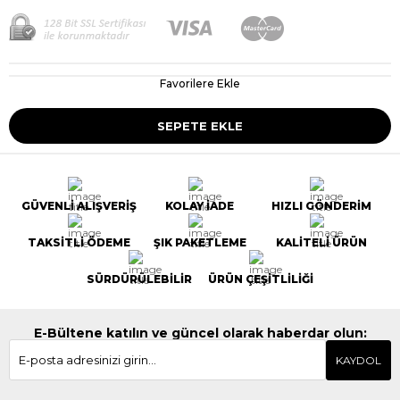
Favorilere Ekle
GÜVENLİ ALIŞVERİŞ
KOLAY İADE
HIZLI GÖNDERİM
TAKSİTLİ ÖDEME
ŞIK PAKETLEME
KALİTELİ ÜRÜN
SÜRDÜRÜLEBİLİR
ÜRÜN ÇEŞİTLİLİĞİ
E-Bültene katılın ve güncel olarak haberdar olun:
KAYDOL