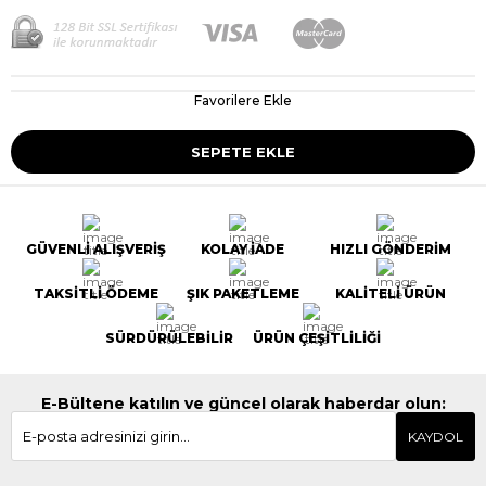
Favorilere Ekle
GÜVENLİ ALIŞVERİŞ
KOLAY İADE
HIZLI GÖNDERİM
TAKSİTLİ ÖDEME
ŞIK PAKETLEME
KALİTELİ ÜRÜN
SÜRDÜRÜLEBİLİR
ÜRÜN ÇEŞİTLİLİĞİ
E-Bültene katılın ve güncel olarak haberdar olun:
KAYDOL