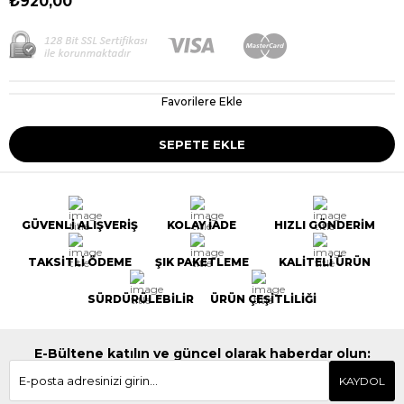
₺920,00
Favorilere Ekle
GÜVENLİ ALIŞVERİŞ
KOLAY İADE
HIZLI GÖNDERİM
TAKSİTLİ ÖDEME
ŞIK PAKETLEME
KALİTELİ ÜRÜN
SÜRDÜRÜLEBİLİR
ÜRÜN ÇEŞİTLİLİĞİ
E-Bültene katılın ve güncel olarak haberdar olun:
KAYDOL