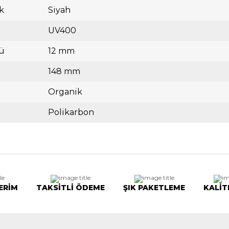
k
Siyah
UV400
ü
12 mm
148 mm
Organik
Polikarbon
ERİM
TAKSİTLİ ÖDEME
ŞIK PAKETLEME
KALİT