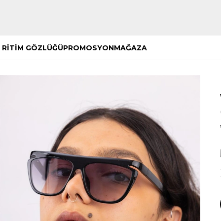
Hemen Keşfet
Hemen Keşfet
 RİTİM GÖZLÜĞÜ
PROMOSYON
MAĞAZA