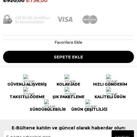
₺920,00
₺736,00
Favorilere Ekle
GÜVENLİ ALIŞVERİŞ
KOLAY İADE
HIZLI GÖNDERİM
TAKSİTLİ ÖDEME
ŞIK PAKETLEME
KALİTELİ ÜRÜN
SÜRDÜRÜLEBİLİR
ÜRÜN ÇEŞİTLİLİĞİ
E-Bültene katılın ve güncel olarak haberdar olun: