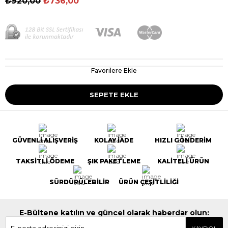
₺920,00
₺736,00
Favorilere Ekle
GÜVENLİ ALIŞVERİŞ
KOLAY İADE
HIZLI GÖNDERİM
TAKSİTLİ ÖDEME
ŞIK PAKETLEME
KALİTELİ ÜRÜN
SÜRDÜRÜLEBİLİR
ÜRÜN ÇEŞİTLİLİĞİ
E-Bültene katılın ve güncel olarak haberdar olun: