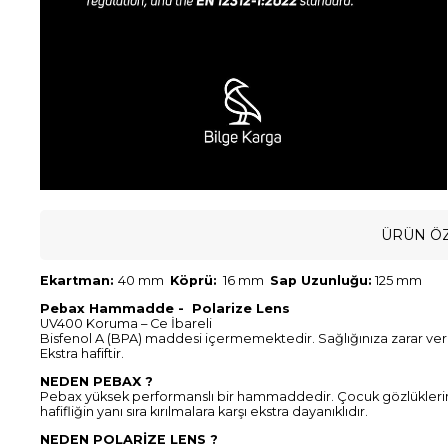
ÜRÜN ÖZ
Ekartman:
40 mm
Köprü:
16 mm
Sap Uzunluğu:
125 mm
Pebax Hammadde - Polarize Lens
UV400 Koruma – Ce İbareli
Bisfenol A (BPA) maddesi içermemektedir. Sağlığınıza zarar ve
Ekstra hafiftir.
NEDEN PEBAX ?
Pebax yüksek performanslı bir hammaddedir. Çocuk gözlüklerine ö
hafifliğin yanı sıra kırılmalara karşı ekstra dayanıklıdır.
NEDEN POLARİZE LENS ?