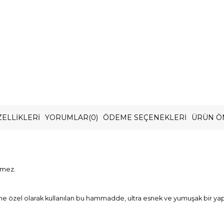
ELLIKLERI
YORUMLAR
(0)
ÖDEME SEÇENEKLERI
ÜRÜN Ö
rmez.
zel olarak kullanılan bu hammadde, ultra esnek ve yumuşak bir yapıya 