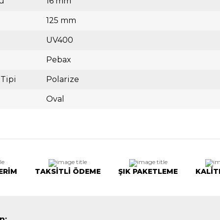
ü
16 mm
125 mm
UV400
Pebax
 Tipi
Polarize
Oval
ERİM
TAKSİTLİ ÖDEME
ŞIK PAKETLEME
KALİT
n: