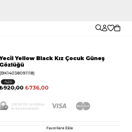
Yecil Yellow Black Kız Çocuk Güneş
Gözlüğü
(BK14038091118)
20
₺920,00
₺736,00
Favorilere Ekle