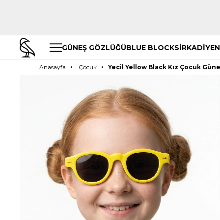
GÜNEŞ GÖZLÜĞÜ
BLUE BLOCK
SİRKADİYEN
Anasayfa
Çocuk
Yecil Yellow Black Kız Çocuk Gün