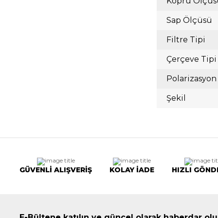
Köprü Ölçüs
Sap Ölçüsü
Filtre Tipi
Çerçeve Tipi
Polarizasyon
Şekil
GÜVENLİ ALIŞVERİŞ
KOLAY İADE
HIZLI GÖND
E-Bültene katılın ve güncel olarak haberdar olu