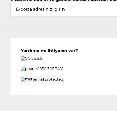
Yardıma mı ihtiyacın var?
S.S.S.
0850 305 3401
[email protected]