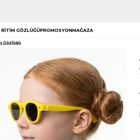
Hemen Keşfet
Hemen Keşfet
 RİTİM GÖZLÜĞÜ
PROMOSYON
MAĞAZA
eş Gözlüğü