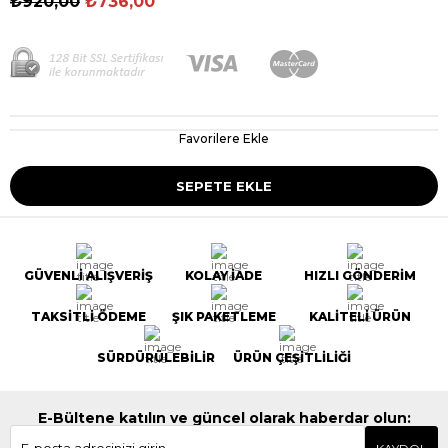
₺920,00
₺736,00
Favorilere Ekle
GÜVENLİ ALIŞVERİŞ
KOLAY İADE
HIZLI GÖNDERİM
TAKSİTLİ ÖDEME
ŞIK PAKETLEME
KALİTELİ ÜRÜN
SÜRDÜRÜLEBİLİR
ÜRÜN ÇEŞİTLİLİĞİ
E-Bültene katılın ve güncel olarak haberdar olun: