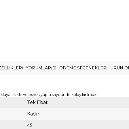
ELLIKLERI
YORUMLAR
(0)
ÖDEME SEÇENEKLERI
ÜRÜN Ö
ayanıklıdır ve esnek yapısı sayesinde kolay kırılmaz.
Tek Ebat
Kadın
45