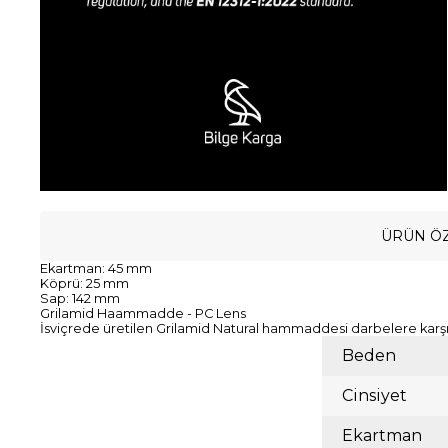
ÜRÜN ÖZ
Ekartman: 45 mm
Köprü: 25 mm
Sap: 142 mm
Grilamid Haammadde - PC Lens
İsviçrede üretilen Grilamid Natural hammaddesi darbelere karşı d
Beden
Cinsiyet
Ekartman