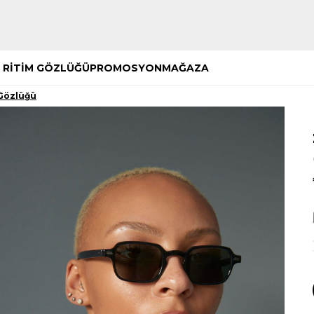
Hemen Keşfet
Hemen Keşfet
 RİTİM GÖZLÜĞÜ
PROMOSYON
MAĞAZA
Gözlüğü