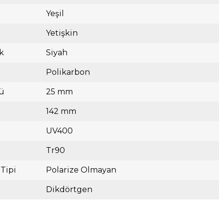
Yeşil
Yetişkin
k
Siyah
Polikarbon
ü
25 mm
142 mm
UV400
Tr90
 Tipi
Polarize Olmayan
Dikdörtgen