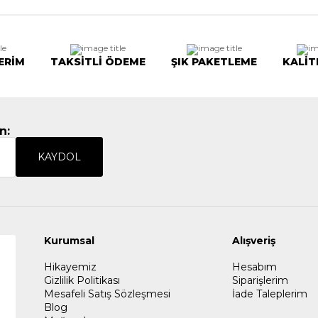
ERİM
TAKSİTLİ ÖDEME
ŞIK PAKETLEME
KALİT
n:
KAYDOL
Kurumsal
Alışveriş
Hikayemiz
Hesabım
Gizlilik Politikası
Siparişlerim
Mesafeli Satış Sözleşmesi
İade Taleplerim
Blog