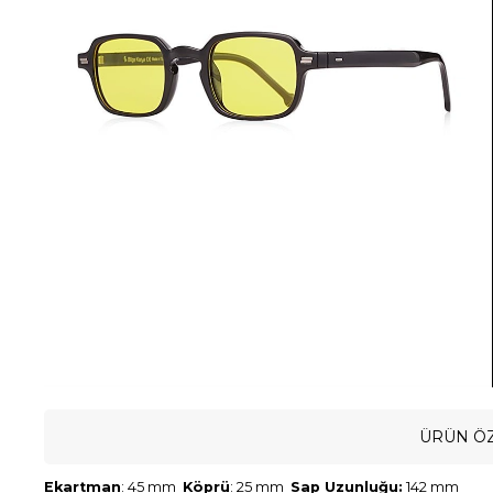
ÜRÜN ÖZ
Ekartman
: 45 mm
Köprü
: 25 mm
Sap Uzunluğu:
142 mm