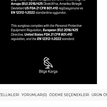
ELLIKLERI
YORUMLAR
(0)
ÖDEME SEÇENEKLERI
ÜRÜN Ö