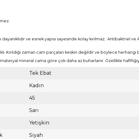
rmez.
ayanıklıdır ve esnek yapısı sayesinde kolay kırılmaz. Antibaktriel ve A
lı. Kırıldığı zaman cam parçaları keskin değildir ve böylece herhangi
n bu materyal mineral cama göre çok daha az buharlanır. Özellikle hafifliğ
Tek Ebat
Kadın
45
Sarı
Yetişkin
k
Siyah