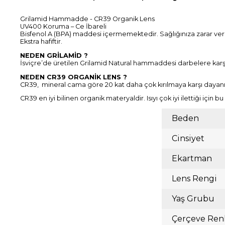
Grilamid Hammadde - CR39 Organik Lens
UV400 Koruma – Ce İbareli
Bisfenol A (BPA) maddesi içermemektedir. Sağlığınıza zarar ve
Ekstra hafiftir.
NEDEN GRİLAMİD ?
İsviçre’de üretilen Grilamid Natural hammaddesi darbelere karşı d
NEDEN CR39 ORGANİK LENS ?
CR39, mineral cama göre 20 kat daha çok kırılmaya karşı dayanık
CR39 en iyi bilinen organik materyaldir. Isıyı çok iyi ilettiği içi
Beden
Cinsiyet
Ekartman
Lens Rengi
Yaş Grubu
Çerçeve Ren