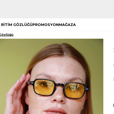
Hemen Keşfet
Hemen Keşfet
 RİTİM GÖZLÜĞÜ
PROMOSYON
MAĞAZA
 Gözlüğü