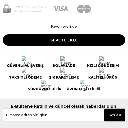
Favorilere Ekle
GÜVENLİ ALIŞVERİŞ
KOLAY İADE
HIZLI GÖNDERİM
TAKSİTLİ ÖDEME
ŞIK PAKETLEME
KALİTELİ ÜRÜN
SÜRDÜRÜLEBİLİR
ÜRÜN ÇEŞİTLİLİĞİ
E-Bültene katılın ve güncel olarak haberdar olun:
KAYDOL