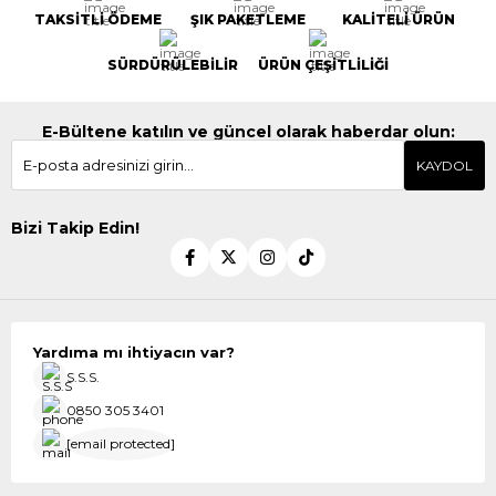
TAKSİTLİ ÖDEME
ŞIK PAKETLEME
KALİTELİ ÜRÜN
SÜRDÜRÜLEBİLİR
ÜRÜN ÇEŞİTLİLİĞİ
E-Bültene katılın ve güncel olarak haberdar olun:
KAYDOL
Bizi Takip Edin!
Yardıma mı ihtiyacın var?
S.S.S.
0850 305 3401
[email protected]