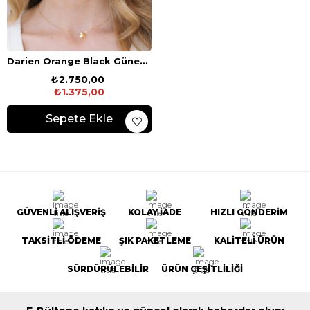
Darien Orange Black Güneş Gözlüğü
₺2.750,00
₺1.375,00
Sepete Ekle
GÜVENLİ ALIŞVERİŞ
KOLAY İADE
HIZLI GÖNDERİM
TAKSİTLİ ÖDEME
ŞIK PAKETLEME
KALİTELİ ÜRÜN
SÜRDÜRÜLEBİLİR
ÜRÜN ÇEŞİTLİLİĞİ