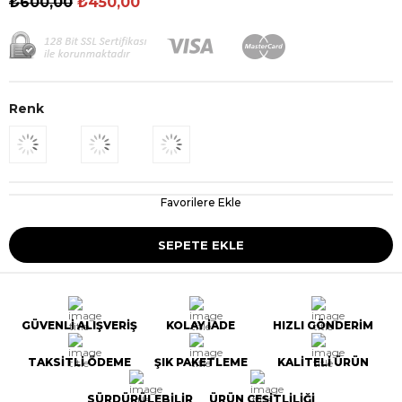
₺600,00
₺450,00
Renk
Favorilere Ekle
GÜVENLİ ALIŞVERİŞ
KOLAY İADE
HIZLI GÖNDERİM
TAKSİTLİ ÖDEME
ŞIK PAKETLEME
KALİTELİ ÜRÜN
SÜRDÜRÜLEBİLİR
ÜRÜN ÇEŞİTLİLİĞİ