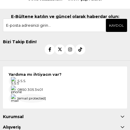
E-Bültene katılın ve güncel olarak haberdar olun:
KAYDOL
Bizi Takip Edin!
Yardıma mı ihtiyacın var?
S.S.S.
0850 305 3401
[email protected]
Kurumsal
Alışveriş